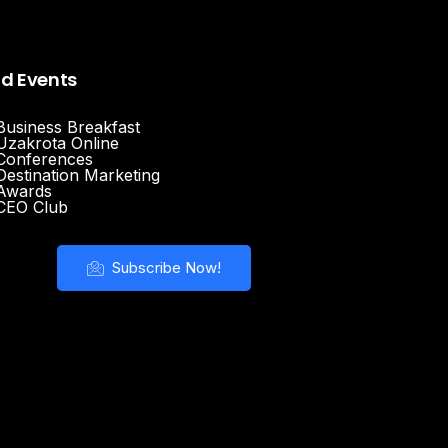
nd Events
Business Breakfast
Uzakrota Online
Conferences
Destination Marketing
Awards
CEO Club
Subscribe Now!