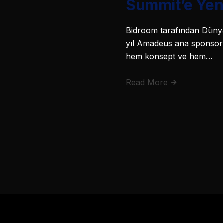
Summit’e Yen
Bidroom tarafından Dünyan
yıl Amadeus ana sponsorl
hem konsept ve hem…
Read More