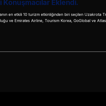
i Konuşmacılar Eklendi.
ın en etkili 10 turizm etkinliğinden biri seçilen Uzakrota 
uğu ve Emirates Airline, Tourism Korea, GoGlobal ve Atlasg