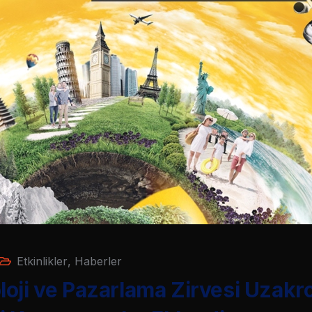
Etkinlikler
,
Haberler
oji ve Pazarlama Zirvesi Uzakro