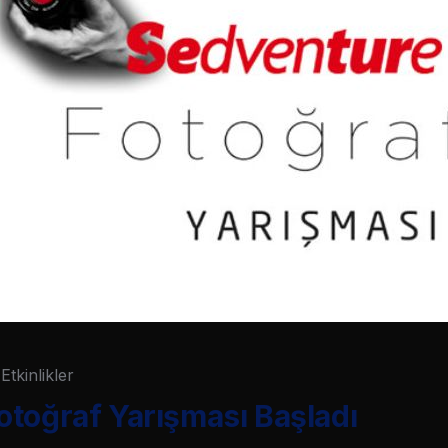
Etkinlikler
toğraf Yarışması Başladı