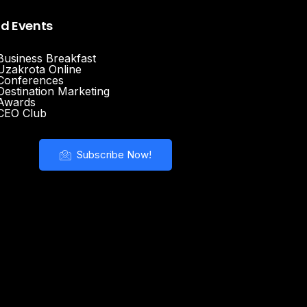
nd Events
Business Breakfast
Uzakrota Online
Conferences
Destination Marketing
Awards
CEO Club
Subscribe Now!