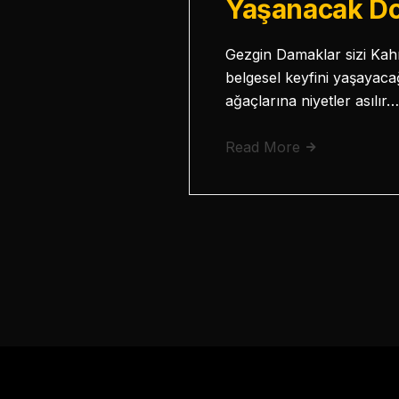
Yaşanacak Do
Gezgin Damaklar sizi Ka
belgesel keyfini yaşayacağ
ağaçlarına niyetler asıl
Read More