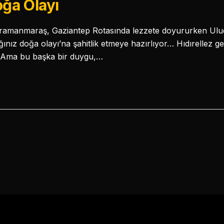
ğa Olayı
hramanmaraş, Gaziantep Rotasında lezzete doyururken Ulu
ınız doğa olayı’na şahitlik etmeye hazırlıyor… Hıdırellez geli
ır…Ama bu başka bir duygu,…