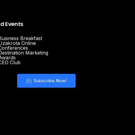
nd Events
Business Breakfast
Uzakrota Online
Conferences
Destination Marketing
Awards
CEO Club
Subscribe Now!