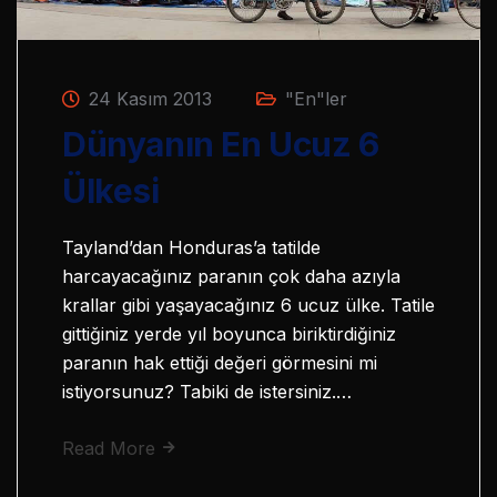
24 Kasım 2013
"En"ler
Dünyanın En Ucuz 6
Ülkesi
Tayland’dan Honduras’a tatilde
harcayacağınız paranın çok daha azıyla
krallar gibi yaşayacağınız 6 ucuz ülke. Tatile
gittiğiniz yerde yıl boyunca biriktirdiğiniz
paranın hak ettiği değeri görmesini mi
istiyorsunuz? Tabiki de istersiniz.…
Read More