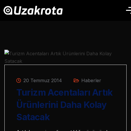
20 Temmuz 2014
Haberler
Turizm Acentaları Artık
Ürünlerini Daha Kolay
Satacak