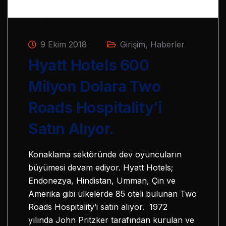
9 Ekim 2018
Girişim
,
Haberler
Hyatt Hotels 600
Milyon Dolara Two
Roads Hospitality’i
Satın Alıyor.
Konaklama sektöründe dev oyuncuların
büyümesi devam ediyor. Hyatt Hotels;
Endonezya, Hindistan, Umman, Çin ve
Amerika gibi ülkelerde 85 oteli bulunan Two
Roads Hospitality’i satın alıyor. 1972
yılında John Pritzker tarafından kurulan ve