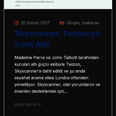
26 Kasım 2017
Girişim
,
Haberler
Skyscanner, Twizoo’yu
Satın Aldı
Madeline Parra ve John Talbott tarafından
kurulan altı güçlü ekibiyle Twizoo,
Skyscanner‘a dahil edildi ve şu anda
seyahat arama sitesi Londra ofisinden
yönetiliyor. Skyscanner, otel yorumlarını ve
önerileri desteklemek için…
Read More