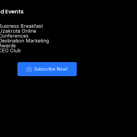
nd Events
Business Breakfast
Uzakrota Online
Conferences
Destination Marketing
Awards
CEO Club
Subscribe Now!