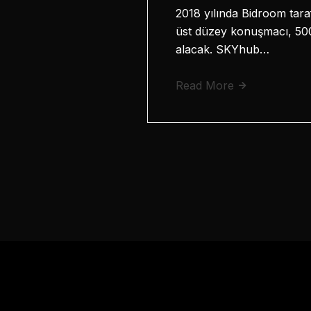
2018 yılında Bidroom taraf
üst düzey konuşmacı, 500’
alacak. SKYhub…
Read More