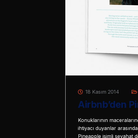
18 Kasım 2014
Airbnb’den Pi
Konuklarının maceralarınd
ihtiyacı duyanlar arasınd
Pineapple isimli seyahat d