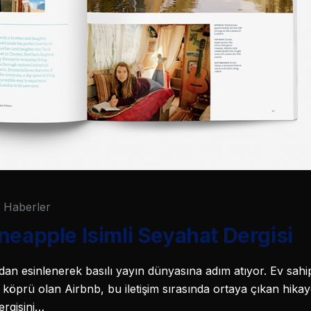
Haberler
neapple Isimli Seyahat Dergisi
an esinlenerek basılı yayın dünyasına adım atıyor. Ev sahi
a köprü olan Airbnb, bu iletişim sırasında ortaya çıkan hika
ergisini…