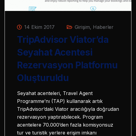
14 Ekim 2017
Girişim
,
Haberler
TripAdvisor Viator’da
Seyahat Acentesi
Rezervasyon Platformu
Oluşturuldu
Seyahat acenteleri, Travel Agent
Programme’nı (TAP) kullanarak artık
TripAdvisor’daki Viator aracılığıyla doğrudan
rezervasyon yaptırabilecek. Program
acentelere 70.000’den fazla komisyonsuz
tur ve turistik yerlere erişim imkanı