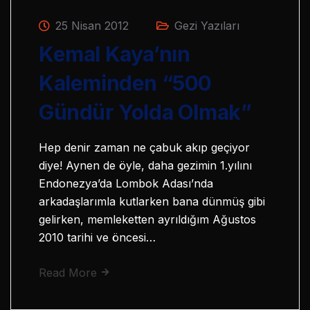
25 Nisan 2012
Gezi Yazıları
Kemal Kaya’nın
Kaleminden “500
Gündür Yolda Olmak”
Hep denir zaman ne çabuk akıp geçiyor
diye! Aynen de öyle, daha gezimin 1.yılını
Endonezya’da Lombok Adası’nda
arkadaşlarımla kutlarken bana dünmüş gibi
gelirken, memleketten ayrıldığım Ağustos
2010 tarihi ve öncesi…
Read More