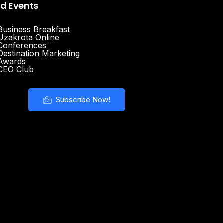
nd Events
Business Breakfast
Uzakrota Online
Conferences
Destination Marketing
Awards
CEO Club
Subscribe Now!