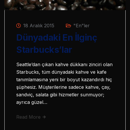
18 Aralık 2015
"En"ler
Dünyadaki En İlginç
Starbucks’lar
Seattle’dan çıkan kahve dükkanı zinciri olan
Starbucks, tüm dünyadaki kahve ve kafe
tanımlamasına yeni bir boyut kazandırdı hiç
şüphesiz. Müşterilerine sadece kahve, çay,
sandviç, salata gibi hizmetler sunmuyor;
ayrıca güzel…
Read More