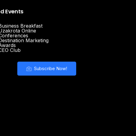
nd Events
Business Breakfast
Uzakrota Online
Conferences
Destination Marketing
Awards
CEO Club
Subscribe Now!