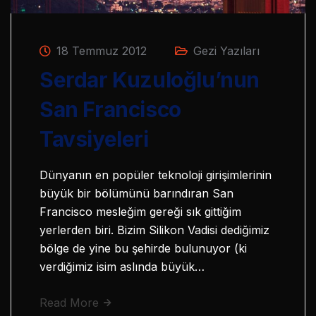
18 Temmuz 2012
Gezi Yazıları
Serdar Kuzuloğlu’nun
San Francisco
Tavsiyeleri
Dünyanın en popüler teknoloji girişimlerinin
büyük bir bölümünü barındıran San
Francisco mesleğim gereği sık gittiğim
yerlerden biri. Bizim Silikon Vadisi dediğimiz
bölge de yine bu şehirde bulunuyor (ki
verdiğimiz isim aslında büyük…
Read More