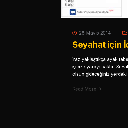
28 Mayıs 2014
Seyahat için 
Yaz yaklaştıkça ayak tab
işinize yarayacaktır. Seya
olsun gideceğiniz yerdeki 
Read More