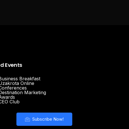
nd Events
Business Breakfast
Uzakrota Online
Conferences
Destination Marketing
Awards
CEO Club
Subscribe Now!