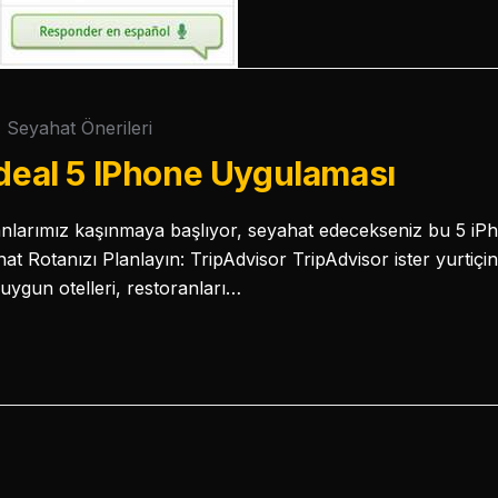
Seyahat Önerileri
İdeal 5 IPhone Uygulaması
anlarımız kaşınmaya başlıyor, seyahat edecekseniz bu 5 i
hat Rotanızı Planlayın: TripAdvisor TripAdvisor ister yurtiçin
uygun otelleri, restoranları…