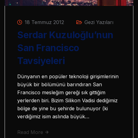
18 Temmuz 2012
Gezi Yazıları
Serdar Kuzuloğlu’nun
San Francisco
Tavsiyeleri
Dünyanın en popüler teknoloji girişimlerinin
büyük bir bölümünü barındıran San
Francisco mesleğim gereği sık gittiğim
yerlerden biri. Bizim Silikon Vadisi dediğimiz
bölge de yine bu şehirde bulunuyor (ki
verdiğimiz isim aslında büyük…
Read More