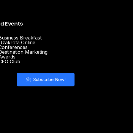
nd Events
Business Breakfast
Uzakrota Online
Conferences
Destination Marketing
Awards
CEO Club
Subscribe Now!