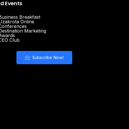
nd Events
Business Breakfast
Uzakrota Online
Conferences
Destination Marketing
Awards
CEO Club
Subscribe Now!