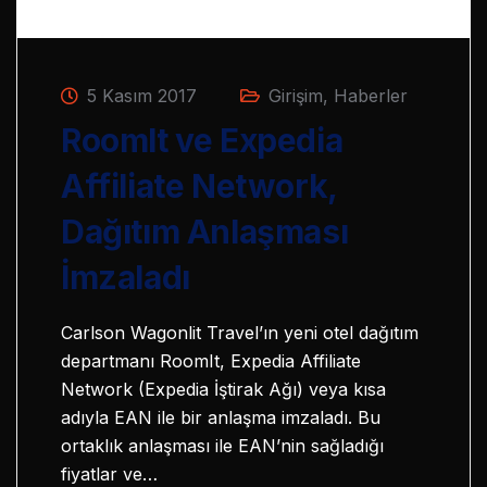
5 Kasım 2017
Girişim
,
Haberler
RoomIt ve Expedia
Affiliate Network,
Dağıtım Anlaşması
İmzaladı
Carlson Wagonlit Travel’ın yeni otel dağıtım
departmanı RoomIt, Expedia Affiliate
Network (Expedia İştirak Ağı) veya kısa
adıyla EAN ile bir anlaşma imzaladı. Bu
ortaklık anlaşması ile EAN’nin sağladığı
fiyatlar ve…