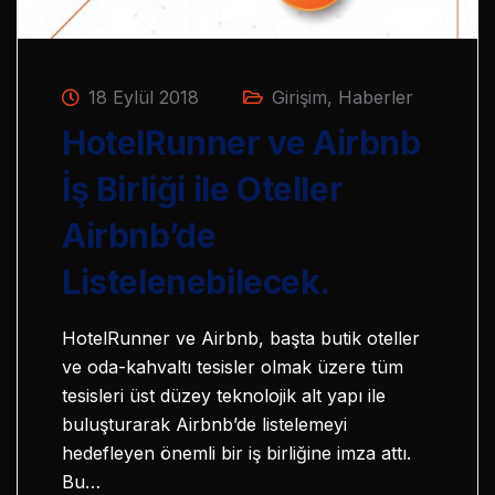
18 Eylül 2018
Girişim
,
Haberler
HotelRunner ve Airbnb
İş Birliği ile Oteller
Airbnb’de
Listelenebilecek.
HotelRunner ve Airbnb, başta butik oteller
ve oda-kahvaltı tesisler olmak üzere tüm
tesisleri üst düzey teknolojik alt yapı ile
buluşturarak Airbnb’de listelemeyi
hedefleyen önemli bir iş birliğine imza attı.
Bu…