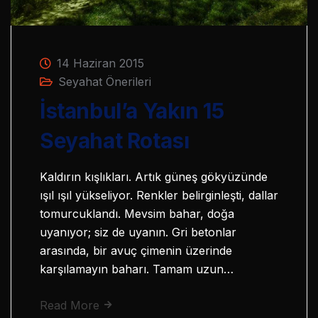
14 Haziran 2015
Seyahat Önerileri
İstanbul’a Yakın 15
Seyahat Rotası
Kaldırın kışlıkları. Artık güneş gökyüzünde
ışıl ışıl yükseliyor. Renkler belirginleşti, dallar
tomurcuklandı. Mevsim bahar, doğa
uyanıyor; siz de uyanın. Gri betonlar
arasında, bir avuç çimenin üzerinde
karşılamayın baharı. Tamam uzun…
Read More