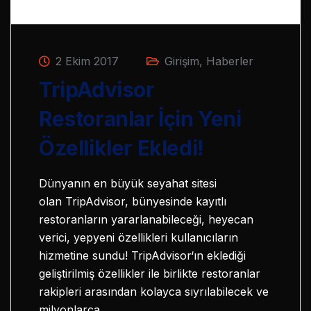
2 Ekim 2017
Girişim
,
Haberler
TripAdvisor
Restoranlar İçin Yeni
Özellikler Ekledi!
Dünyanın en büyük seyahat sitesi
olan TripAdvisor, bünyesinde kayıtlı
restoranların yararlanabileceği, heyecan
verici, yepyeni özellikleri kullanıcıların
hizmetine sundu! TripAdvisor‘ın eklediği
geliştirilmiş özellikler ile birlikte restoranlar
rakipleri arasından kolayca sıyrılabilecek ve
milyonlarca…