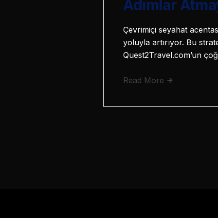
Adımlar Atma
Çevrimiçi seyahat acenta
yoluyla artırıyor. Bu stra
Quest2Travel.com’un çoğu
Read More