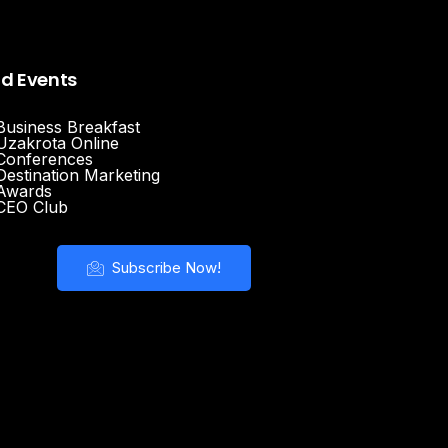
nd Events
Business Breakfast
Uzakrota Online
Conferences
Destination Marketing
Awards
CEO Club
Subscribe Now!