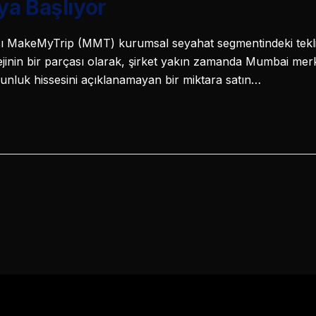
ya Başlıyor
sı MakeMyTrip (MMT) kurumsal seyahat segmentindeki teklifl
tejinin bir parçası olarak, şirket yakın zamanda Mumbai mer
nluk hissesini açıklanamayan bir miktara satın…