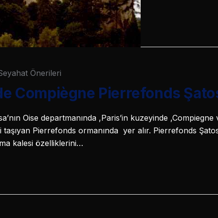
Seyahat Önerileri
nde Compiègne Pierrefonds Şato
a’nın Oise departmanında ,Paris’in kuzeyinde ,Compiegne v
smi taşıyan Pierrefonds ormanında yer alır. Pierrefonds Şato
ma kalesi özelliklerini…