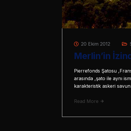
20 Ekim 2012
Merlin’in İzi
Pierrefonds Şatosu ,Frans
arasında ,şato ile aynı i
karakteristik askeri savun
Read More