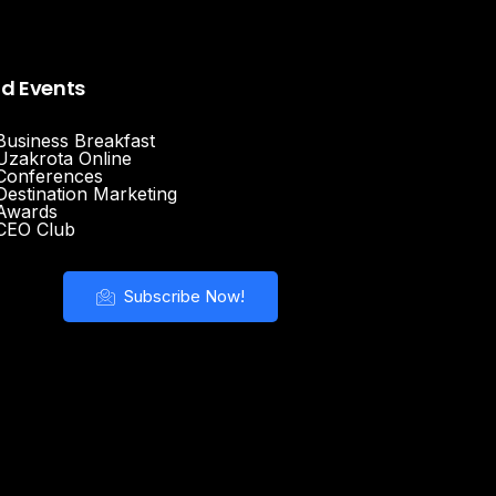
nd Events
Business Breakfast
Uzakrota Online
Conferences
Destination Marketing
Awards
CEO Club
Subscribe Now!