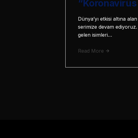
“Koronavirüs 
Dünya’yı etkisi altına al
serimize devam ediyoruz.
gelen isimleri…
Read More