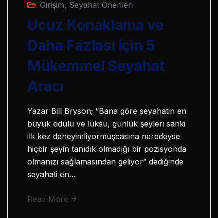
Girişim
,
Seyahat Önerileri
Ucuz Konaklama ve
Daha Fazlası için 5
Mükemmel Seyahat
Aracı
Yazar Bill Bryson; “Bana göre seyahatin en
büyük ödülü ve lüksü, günlük şeyleri sanki
ilk kez deneyimliyormuşcasına neredeyse
hiçbir şeyin tanıdık olmadığı bir pozisyonda
olmanızı sağlamasından geliyor” dediğinde
seyahati en…
Read More