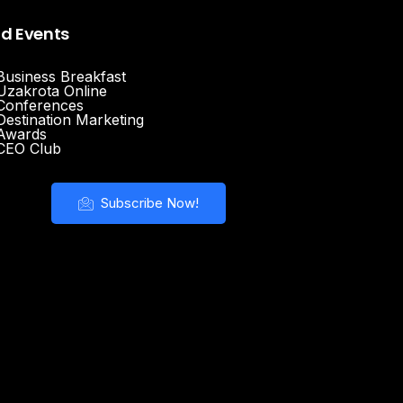
nd Events
Business Breakfast
Uzakrota Online
Conferences
Destination Marketing
Awards
CEO Club
Subscribe Now!