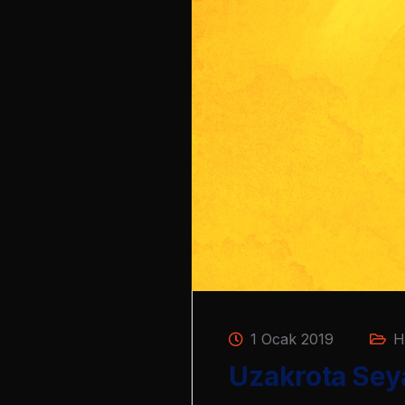
1 Ocak 2019
H
Uzakrota Seya