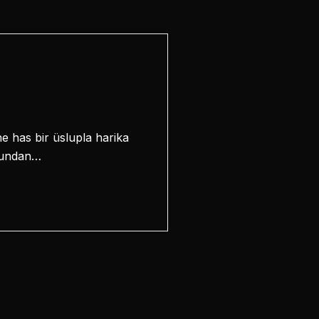
ne has bir üslupla harika
usundan…