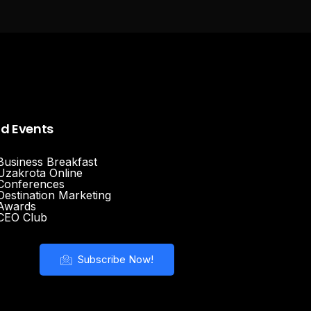
nd Events
Business Breakfast
Uzakrota Online
Conferences
Destination Marketing
Awards
CEO Club
Subscribe Now!