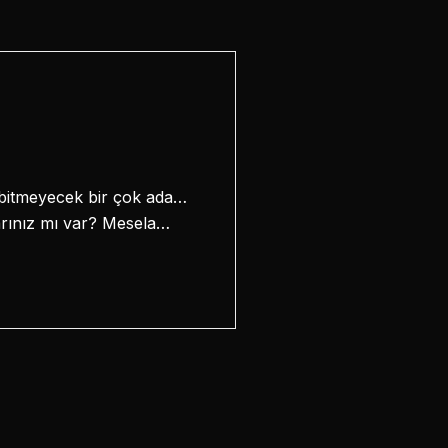
a bitmeyecek bir çok ada…
larınız mı var? Mesela…