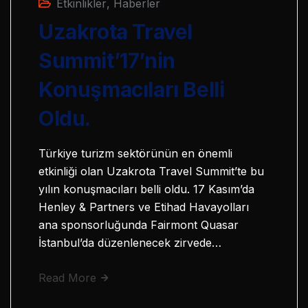
Etkinlikler
,
Haberler
Uzakrota Travel
Summit’17’nin
Konuşmacıları Belli
Oldu.
Türkiye turizm sektörünün en önemli
etkinliği olan Uzakrota Travel Summit’te bu
yılın konuşmacıları belli oldu. 17 Kasım’da
Henley & Partners ve Etihad Havayolları
ana sponsorluğunda Fairmont Quasar
İstanbul’da düzenlenecek zirvede…
Read More