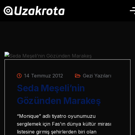
14 Temmuz 2012
Gezi Yazıları
Seda Meşeli’nin
Gözünden Marakeş
“Monique” adlı tiyatro oyunumuzu
sergilemek için Fas’ın dünya kültür mirası
listesine girmiş şehirlerden biri olan