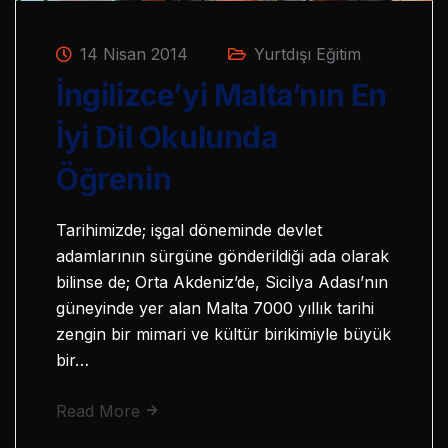
14 Nisan 2014
Yurtdışı Eğitim
İngilizce’yi Malta’nın En
İyi Dil Okulunda
Öğrenin
Tarihimizde; işgal döneminde devlet
adamlarının sürgüne gönderildiği ada olarak
bilinse de; Orta Akdeniz’de, Sicilya Adası’nın
güneyinde yer alan Malta 7000 yıllık tarihi
zengin bir mimari ve kültür birikimiyle büyük
bir…
Read More