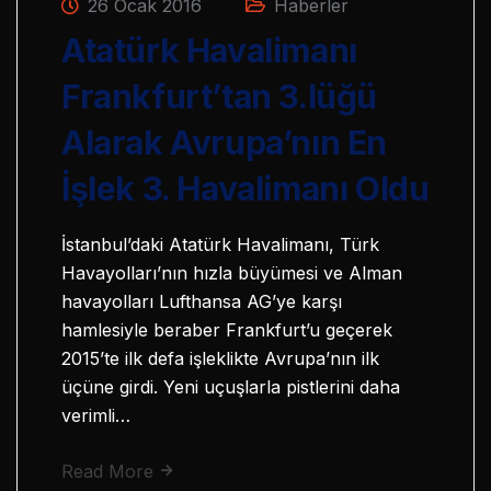
26 Ocak 2016
Haberler
Atatürk Havalimanı
Frankfurt’tan 3.lüğü
Alarak Avrupa’nın En
İşlek 3. Havalimanı Oldu
İstanbul’daki Atatürk Havalimanı, Türk
Havayolları’nın hızla büyümesi ve Alman
havayolları Lufthansa AG’ye karşı
hamlesiyle beraber Frankfurt’u geçerek
2015’te ilk defa işleklikte Avrupa’nın ilk
üçüne girdi. Yeni uçuşlarla pistlerini daha
verimli…
Read More