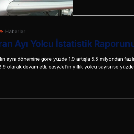
Haberler
ran Ayı Yolcu İstatistik Raporun
lın aynı dönemine göre yüzde 1.9 artışla 5.5 milyondan fazl
9 olarak devam etti. easyJet’in yıllık yolcu sayısı ise yüzd