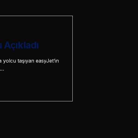
u Açıkladı
a yolcu taşıyan easyJet’in
e…