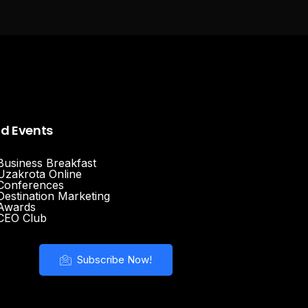
nd Events
Business Breakfast
Uzakrota Online
Conferences
Destination Marketing
Awards
CEO Club
Subscribe Now!