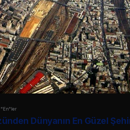
"En"ler
zünden Dünyanın En Güzel Şehir