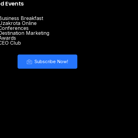
nd Events
Business Breakfast
Uzakrota Online
Conferences
Destination Marketing
Awards
CEO Club
Subscribe Now!