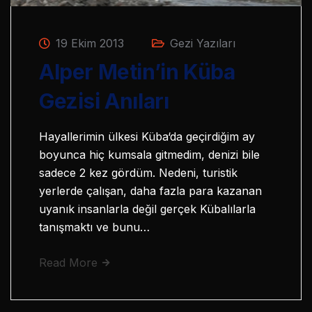
19 Ekim 2013
Gezi Yazıları
Alper Metin’in Küba
Gezisi Anıları
Hayallerimin ülkesi Küba‘da geçirdiğim ay
boyunca hiç kumsala gitmedim, denizi bile
sadece 2 kez gördüm. Nedeni, turistik
yerlerde çalışan, daha fazla para kazanan
uyanık insanlarla değil gerçek Kübalılarla
tanışmaktı ve bunu…
Read More