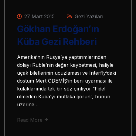
27 Mart 2015
Gezi Yazıları
Gökhan Erdoğan’ın
Küba Gezi Rehberi
Amerika’nın Rusya’ya yaptırımlarından
dolayı Ruble’nin değer kaybetmesi, haliyle
uçak biletlerinin ucuzlaması ve Interfly‘daki
dostum Mert ÖDEMİŞ’in beni uyarması ile
kulaklarımda tek bir söz çınlıyor “Fidel
ölmeden Küba’yı mutlaka görün”, bunun
üzerine…
Read More