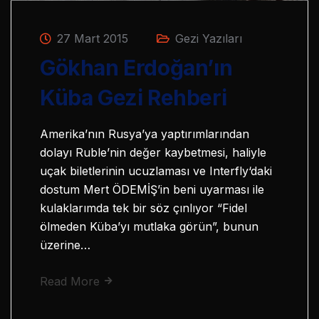
27 Mart 2015
Gezi Yazıları
Gökhan Erdoğan’ın
Küba Gezi Rehberi
Amerika’nın Rusya’ya yaptırımlarından
dolayı Ruble’nin değer kaybetmesi, haliyle
uçak biletlerinin ucuzlaması ve Interfly‘daki
dostum Mert ÖDEMİŞ’in beni uyarması ile
kulaklarımda tek bir söz çınlıyor “Fidel
ölmeden Küba’yı mutlaka görün”, bunun
üzerine…
Read More