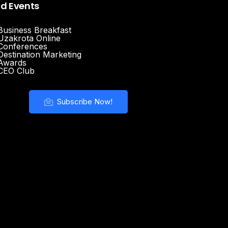
nd Events
Business Breakfast
Uzakrota Online
Conferences
Destination Marketing
Awards
CEO Club
Subscribe Now!