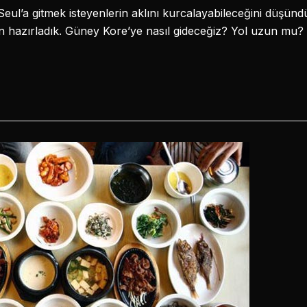
eul’a gitmek isteyenlerin aklını kurcalayabileceğini düşü
in hazırladık. Güney Kore’ye nasıl gideceğiz? Yol uzun mu? P