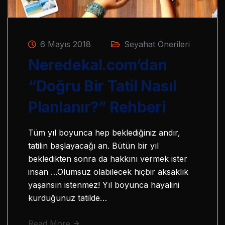
6 Mayıs 2018
Seyahat Önerileri
Neredekal.com’dan
“Doğru Bir Tatil Nasıl
Planlanır?” Rehberi
Tüm yıl boyunca hep beklediğiniz andır,
tatilin başlayacağı an. Bütün bir yıl
bekledikten sonra da hakkını vermek ister
insan …Olumsuz olabilecek hiçbir aksaklık
yaşansın istenmez! Yıl boyunca hayalini
kurduğunuz tatilde…
Read More