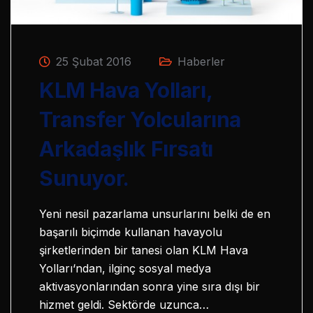
25 Şubat 2016
Haberler
KLM Hava Yolları,
Transfer Yolcularına
Arkadaşlık Fırsatı
Sunuyor.
Yeni nesil pazarlama unsurlarını belki de en
başarılı biçimde kullanan havayolu
şirketlerinden bir tanesi olan KLM Hava
Yolları‘ndan, ilginç sosyal medya
aktivasyonlarından sonra yine sıra dışı bir
hizmet geldi. Sektörde uzunca…