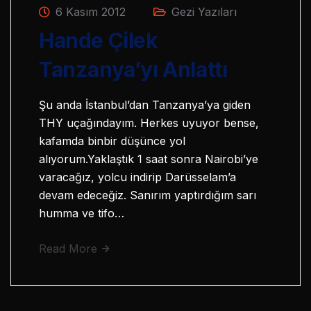
6 Kasım 2012
Gezi Yazıları
Hande Çilek
Tanzanya’yı Anlattı
Şu anda İstanbul’dan Tanzanya’ya giden
THY uçağındayım. Herkes uyuyor bense,
kafamda binbir düşünce yol
alıyorum.Yaklaştık 1 saat sonra Nairobi’ye
varacağız, yolcu indirip Darüsselam’a
devam edeceğiz. Sanırım yaptırdığım sarı
humma ve tifo…
Read More