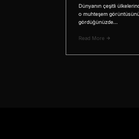
Dünyanın çeşitli ülkelerind
o muhteşem görüntüsünü si
gördüğünüzde…
Read More