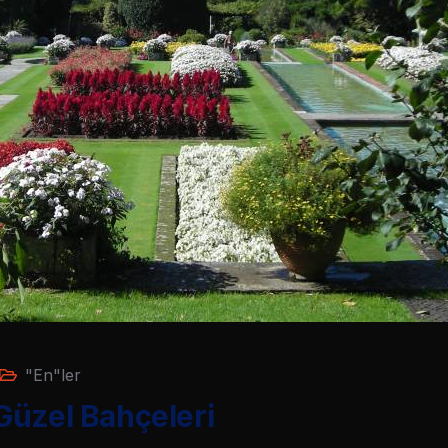
"En"ler
Güzel Bahçeleri