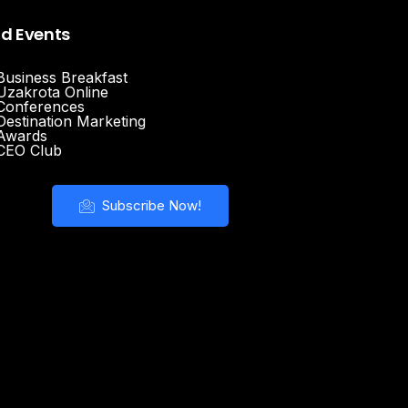
nd Events
Business Breakfast
Uzakrota Online
Conferences
Destination Marketing
Awards
CEO Club
Subscribe Now!