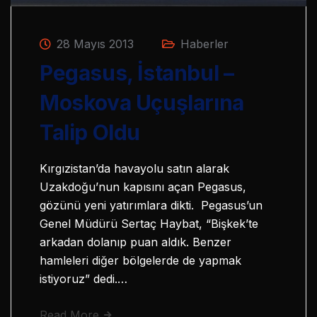
28 Mayıs 2013
Haberler
Pegasus, İstanbul –
Moskova Uçuşlarına
Talip Oldu
Kırgızistan’da havayolu satın alarak
Uzakdoğu’nun kapısını açan Pegasus,
gözünü yeni yatırımlara dikti. Pegasus’un
Genel Müdürü Sertaç Haybat, “Bişkek’te
arkadan dolanıp puan aldık. Benzer
hamleleri diğer bölgelerde de yapmak
istiyoruz” dedi.…
Read More