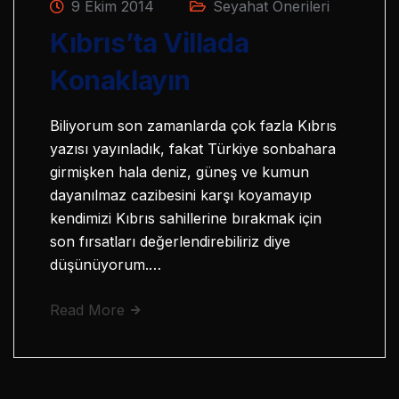
9 Ekim 2014
Seyahat Önerileri
Kıbrıs’ta Villada
Konaklayın
Biliyorum son zamanlarda çok fazla Kıbrıs
yazısı yayınladık, fakat Türkiye sonbahara
girmişken hala deniz, güneş ve kumun
dayanılmaz cazibesini karşı koyamayıp
kendimizi Kıbrıs sahillerine bırakmak için
son fırsatları değerlendirebiliriz diye
düşünüyorum.…
Read More