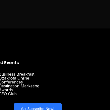
nd Events
Business Breakfast
Uzakrota Online
Conferences
Destination Marketing
Awards
CEO Club
Subscribe Now!