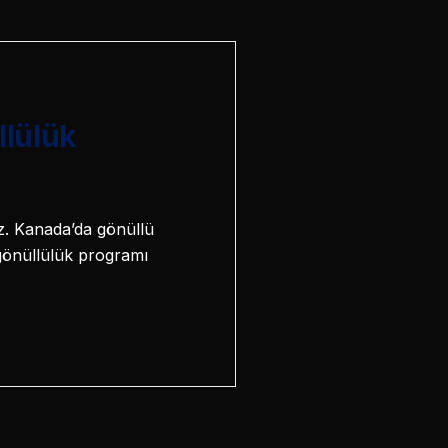
llülük
niz. Kanada’da gönüllü
i gönüllülük programı