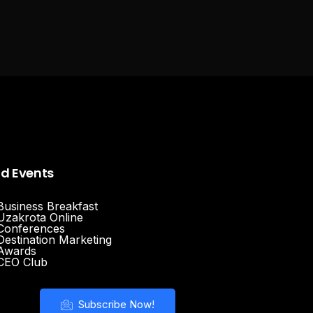
nd Events
Business Breakfast
Uzakrota Online
Conferences
Destination Marketing
Awards
CEO Club
Subscribe Now!