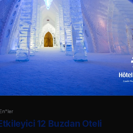
En"ler
tkileyici 12 Buzdan Oteli