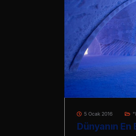
5 Ocak 2016
"
Dünyanın En E