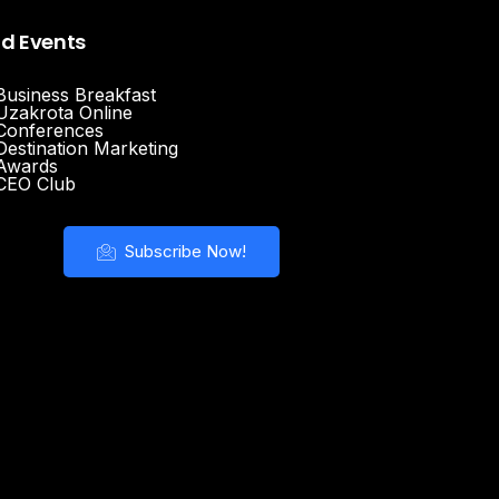
nd Events
Business Breakfast
Uzakrota Online
Conferences
Destination Marketing
Awards
CEO Club
Subscribe Now!