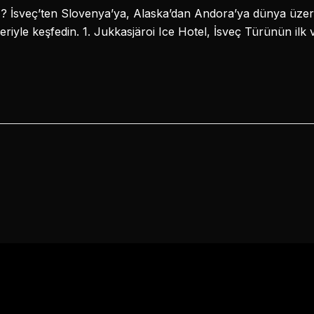
nız? İsveç’ten Slovenya’ya, Alaska’dan Andora’ya dünya üzeri
eriyle keşfedin. 1. Jukkasjäroi Ice Hotel, İsveç Türünün il