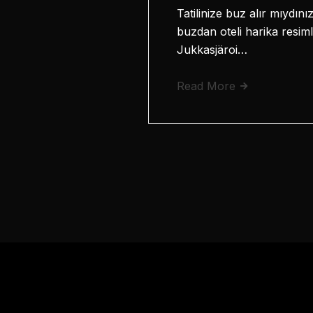
Tatilinize buz alır mıydı
buzdan oteli harika resiml
Jukkasjäroi…
Read More