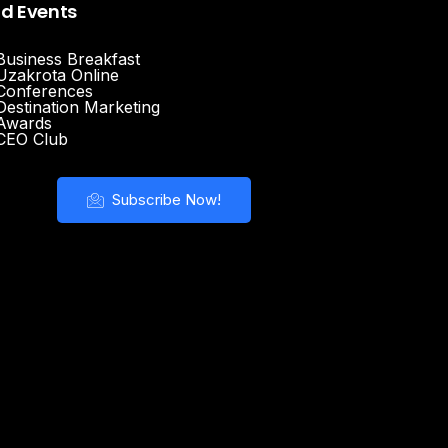
nd Events
Business Breakfast
Uzakrota Online
Conferences
Destination Marketing
Awards
CEO Club
Subscribe Now!